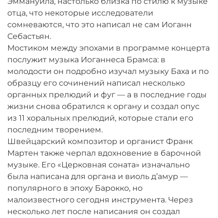
Эммануила, настолько близка по стилю к музыке
отца, что некоторые исследователи
сомневаются, что это написал не сам Иоганн
Себастьян.
Мостиком между эпохами в программе концерта
послужит музыка Иоганнеса Брамса: в
молодости он подробно изучал музыку Баха и по
образцу его сочинений написал несколько
органных прелюдий и фуг — а в последние годы
жизни снова обратился к органу и создал опус
из 11 хоральных прелюдий, которые стали его
последним творением.
Швейцарский композитор и органист Франк
Мартен также черпал вдохновение в барочной
музыке. Его «Церковная соната» изначально
была написана для органа и виоль д’амур —
популярного в эпоху Барокко, но
малоизвестного сегодня инструмента. Через
несколько лет после написания он создал